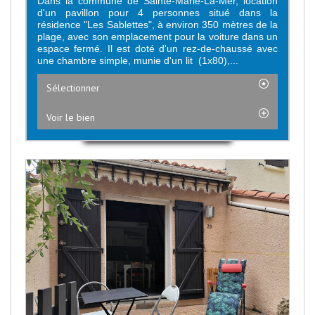
Dans la commune de Sainte-Marie-La-Mer, location
d'un pavillon pour 4 personnes situé dans la
résidence "Les Sablettes", à environ 350 mètres de la
plage, avec son emplacement pour la voiture dans un
espace fermé. Il est doté d'un rez-de-chaussé avec
une chambre simple, munie d'un lit (1x80),...
Sélectionner
Voir le bien