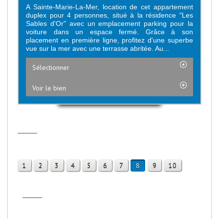
A Sainte-Marie-La-Mer, location de cet appartement
duplex pour 4 personnes, situé à la résidence "Les
Sables d'Or" avec un emplacement parking pour la
voiture dans un espace fermé. Grâce à son
placement en première ligne, profitez d'une superbe
vue sur la mer avec une terrasse abritée. Au...
Sélectionner
Voir le bien
1
2
3
4
5
6
7
9
10
8