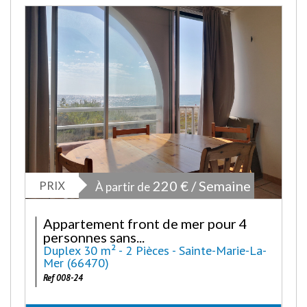
PRIX
220 € / Semaine
À partir de
Appartement front de mer pour 4
personnes sans...
Duplex 30 m² - 2 Pièces - Sainte-Marie-La-
Mer (66470)
Ref 008-24