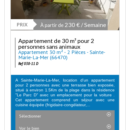
PRIX
230 € / Semaine
À partir de
Appartement de 30 m² pour 2
personnes sans animaux
Appartement 30 m² - 2 Pièces - Sainte-
Marie-La-Mer (66470)
Ref 038-11 D
A Sainte-Marie-La-Mer, location d'un appartement
pour 2 personnes avec une terrasse bien exposée,
situé à environ 1.5Km de la plage dans la résidence
"Le Parc D" avec un emplacement pour la voiture .
Cet appartement comprend un séjour avec une
cuisine équipée (frigidaire-congélateur,...
Sélectionner
Voir le bien