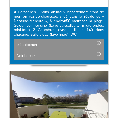
4 Personnes : Sans animaux Appartement front de
mer, en rez-de-chaussée, situé dans la résidence «
Neptune-Mercure », à environ50 mètresde la plage.
Séjour coin cuisine (Lave-vaisselle, tv, micro-ondes,
mini-four) 2 Chambres avec 1 lit en 140 dans
chacune, Salle d’eau (lave-linge), WC.
Sélectionner
Voir le bien