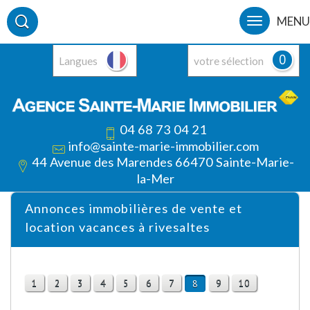
MENU
0
Langues
votre sélection
04 68 73 04 21
info@sainte-marie-immobilier.com
44 Avenue des Marendes 66470 Sainte-Marie-
la-Mer
Annonces immobilières de vente et
location vacances à rivesaltes
1
2
3
4
5
6
7
9
10
8