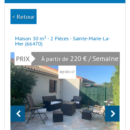
< Retour
Maison 30 m² - 2 Pièces - Sainte-Marie-La-
Mer (66470)
220 € / Semaine
PRIX
À partir de
Ref 005-57