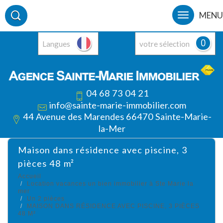
MENU
0
Langues
votre sélection
04 68 73 04 21
info@sainte-marie-immobilier.com
44 Avenue des Marendes 66470 Sainte-Marie-
la-Mer
maison dans résidence avec piscine, 3
pièces 48 m²
Accueil
Location vacances un bien immobilier à Ste Marie la
mer
Un 2 pièces
MAISON DANS RÉSIDENCE AVEC PISCINE, 3 PIÈCES
48 M²