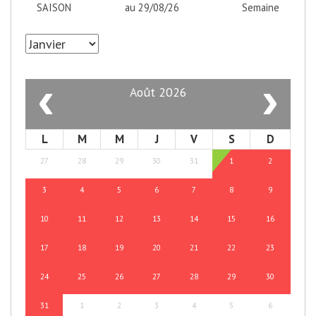
SAISON
au 29/08/26
Semaine
‹
›
Août 2026
L
M
M
J
V
S
D
27
28
29
30
31
1
2
3
4
5
6
7
8
9
10
11
12
13
14
15
16
17
18
19
20
21
22
23
24
25
26
27
28
29
30
31
1
2
3
4
5
6