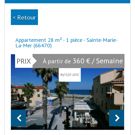
< Retour
Appartement 28 m² - 1 pièce - Sainte-Marie-
La-Mer (66470)
360 € / Semaine
PRIX
À partir de
Ref 020-205C