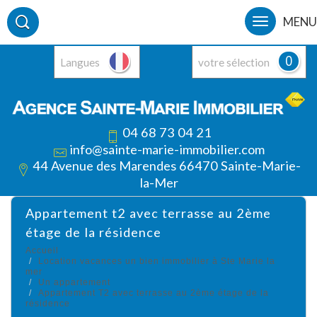
MENU
0
Langues
votre sélection
04 68 73 04 21
info@sainte-marie-immobilier.com
44 Avenue des Marendes 66470 Sainte-Marie-
la-Mer
appartement t2 avec terrasse au 2ème
étage de la résidence
Accueil
Location vacances un bien immobilier à Ste Marie la
mer
Un appartement
Appartement T2 avec terrasse au 2ème étage de la
résidence