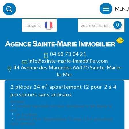
MENU
0
Langues
votre sélection
04 68 73 04 21
info@sainte-marie-immobilier.com
44 Avenue des Marendes 66470 Sainte-Marie-
la-Mer
2 pièces 24 m² appartement t2 pour 2 à 4
personnes sans animaux
Accueil
Location vacances un bien immobilier à Ste Marie la
mer
Un 2 pièces
2 pièces 24 m² Appartement T2 pour 2 à 4 personnes
sans animaux