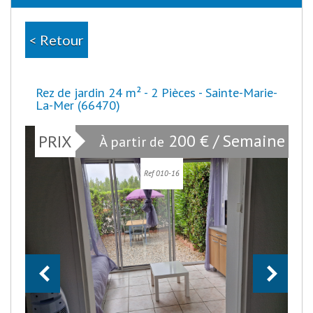
< Retour
Rez de jardin 24 m² - 2 Pièces - Sainte-Marie-
La-Mer (66470)
200 € / Semaine
PRIX
À partir de
Ref 010-16