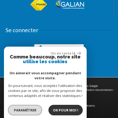
Se connecter
Espace propriétaires
On en reste là
Comme beaucoup, notre site
utilise les cookies
On aimerait vous accompagner pendant
votre visite.
En poursuivant, vous acceptez l'utilisation des
© 2026 | Tous droits réservés | Traduction powered by Google
Plan du site
-
Mentions légales
-
Nos honoraires
-
Liens
-
Admin
-
Toutes nos annonces
-
cookies par ce site, afin de vous proposer des
Politique RGPD
contenus adaptés et réaliser des statistiques !
Site internet compatible multi-supports,
un seul site adaptable à tous les types d'écrans.
PARAMÉTRER
OK POUR MOI !