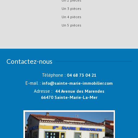
Un 2 pièces
Un 3 pièces
Un 4 pièces
Un 5 pièces
Contactez-nous
Téléphone :
04 68 73 04 21
E-mail :
info@sainte-marie-immobilier.com
Adresse :
44 Avenue des Marendes
66470 Sainte-Marie-La-Mer