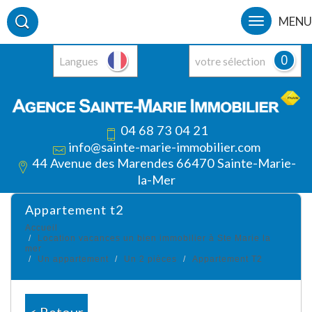
MENU
0
Langues
votre sélection
04 68 73 04 21
info@sainte-marie-immobilier.com
44 Avenue des Marendes 66470 Sainte-Marie-
la-Mer
appartement t2
Accueil
Location vacances un bien immobilier à Ste Marie la
mer
Un appartement
Un 2 pièces
Appartement T2
< Retour