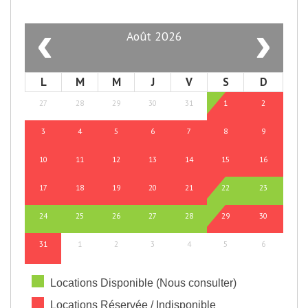
‹
›
Août 2026
L
M
M
J
V
S
D
27
28
29
30
31
1
2
3
4
5
6
7
8
9
10
11
12
13
14
15
16
17
18
19
20
21
22
23
24
25
26
27
28
29
30
31
1
2
3
4
5
6
Locations Disponible (Nous consulter)
Locations Réservée / Indisponible