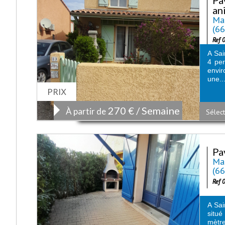
an
Mai
(6
Ref 
A Sai
4 per
envir
une..
PRIX
270 € / Semaine
À partir de
Sélect
Pa
Mai
(6
Ref 
A Sai
situé
mètre