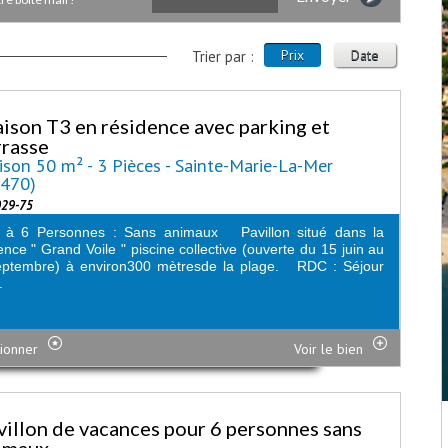
Prix
Date
Trier par :
ison T3 en résidence avec parking et
rrasse
son 50 m² - 3 Pièces - Sainte-Marie-La-Mer
6470)
029-75
 à 6 Personnes : Sans animaux Pavillon situé dans la
ence " Grand Voile " piscine collective (ouverte du 15 juin au
eptembre) à environ300 mètresde la plage. RDC : Séjour
.
ionner
Voir le bien
villon de vacances pour 6 personnes sans
imaux