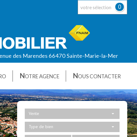
0
votre sélection
enue des Marendes 66470 Sainte-Marie-la-Mer
N
N
RO
OTRE AGENCE
OUS CONTACTER
Vente
Type de bien