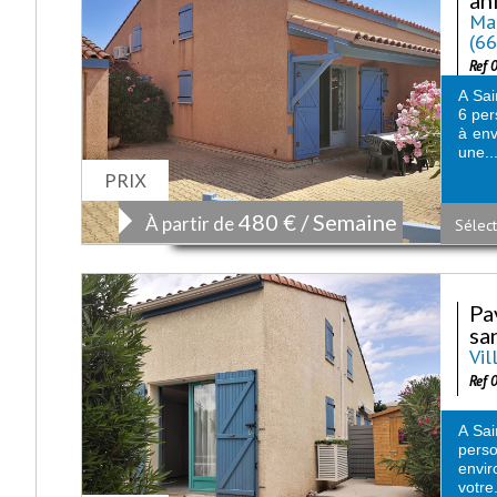
Mai
(6
Ref 
A Sai
6 per
à env
une..
PRIX
480 € / Semaine
À partir de
Sélect
Pa
san
Vil
Ref 
A Sai
perso
envi
votre.