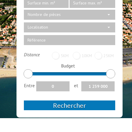
Nombre de pièces
Localisation
Distance
5KM
10KM
25KM
Budget
Entre
et
Rechercher