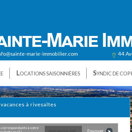
nfo@sainte-marie-immobilier.com
44 Av
L
S
ÉE
OCATIONS SAISONNIÈRES
YNDIC DE COP
 vacances à rivesaltes
Envoyer
e boîte mail !