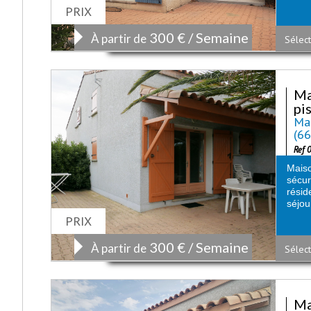
PRIX
300 € / Semaine
À partir de
Sélect
Ma
pi
Mai
(6
Ref 
Mais
sécu
résid
séjour
PRIX
300 € / Semaine
À partir de
Sélect
Ma