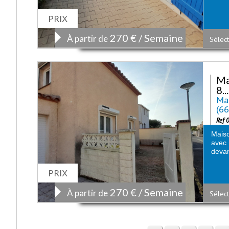
PRIX
270 € / Semaine
À partir de
Sélect
Ma
8...
Mai
(6
Ref 
Maiso
avec 
devan
PRIX
270 € / Semaine
À partir de
Sélect