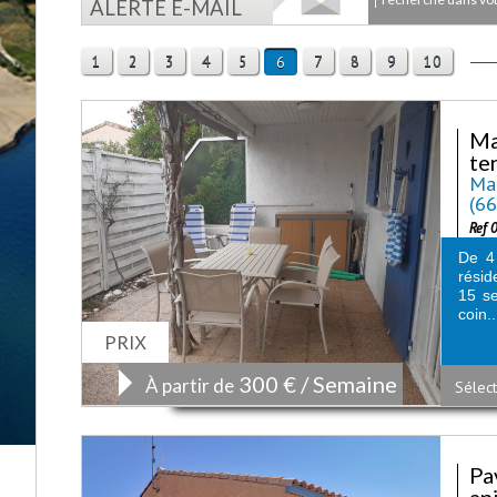
ALERTE E-MAIL
1
2
3
4
5
7
8
9
10
6
Ma
te
Mai
(6
Ref 
De 4
résid
15 s
coin..
PRIX
300 € / Semaine
À partir de
Sélect
Pa
an