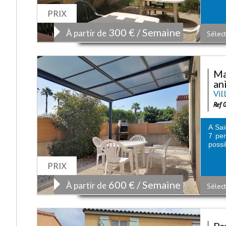
PRIX
300 € / Semaine
À partir de
Sélect
Ma
an
Vil
Ref 
A Sai
7 per
possib
PRIX
600 € / Semaine
À partir de
Sélect
Pa