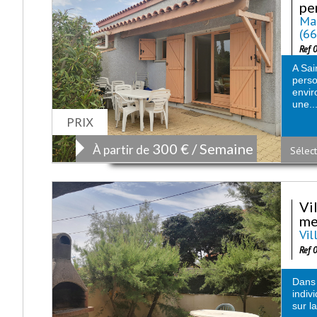
pe
Mai
(6
Ref 
A Sai
perso
envir
une..
PRIX
300 € / Semaine
À partir de
Sélect
Vi
mer
Vil
Ref 
Dans 
indiv
sur l