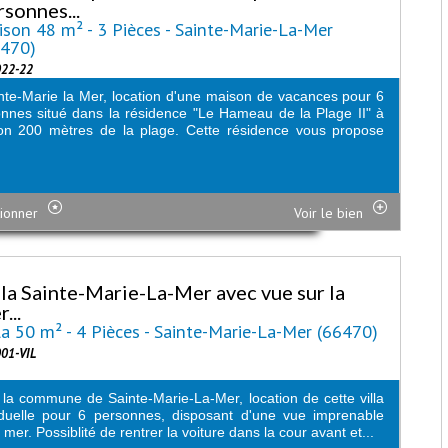
rsonnes...
son 48 m² - 3 Pièces - Sainte-Marie-La-Mer
6470)
022-22
nte-Marie la Mer, location d'une maison de vacances pour 6
nnes situé dans la résidence "Le Hameau de la Plage II" à
on 200 mètres de la plage. Cette résidence vous propose
.
ionner
Voir le bien
lla Sainte-Marie-La-Mer avec vue sur la
...
la 50 m² - 4 Pièces - Sainte-Marie-La-Mer (66470)
001-VIL
la commune de Sainte-Marie-La-Mer, location de cette villa
iduelle pour 6 personnes, disposant d'une vue imprenable
a mer. Possiblité de rentrer la voiture dans la cour avant et...