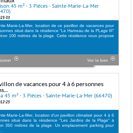
son 45 m² - 3 Pièces - Sainte-Marie-La-Mer
6470)
023-33
nte-Marie-La-Mer, location de ce pavillon de vacances pour
sonnes situé dans la résidence "Le Hameau de la PLage III"
iron 100 mètres de la plage. Cette résidence vous propose
.
ionner
Voir le bien
villon de vacances pour 4 à 6 personnes
s...
la 45 m² - 3 Pièces - Sainte-Marie-La-Mer (66470)
012-25
nte-Marie-La-Mer, location d'un pavillon climatisé pour 4 à 6
nnes situé dans la réisdence "Les Jardins de la Plage" à
ron 350 mètres de la plage. Un emplacement parking pour
..