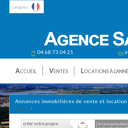
Langues
04 68 73 04 21
i
A
V
L
CCUEIL
ENTES
OCATIONS À L'ANN
Annonces immobilières de vente et location
Accueil
créer votre propre
et recevez les biens correspondants à votre
recherche dans votr