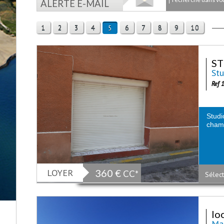
ALERTE E-MAIL
1
2
3
4
6
7
8
9
10
5
ST
Stu
Ref 
Studi
chamb
LOYER
360 €
CC*
Sélect
lo
Mai