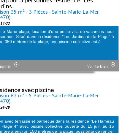
dins...
son 35 m² - 3 Pièces - Sainte-Marie-La-Mer
6470)
012-22
nte-Marie plage, location d'une petite villa de vacances pour
sonnes. Situé dans la résidence "Les Jardins de la Plage" à
on 350 mètres de la plage, une piscine collective est à...
ionner
Voir le bien
sidence avec piscine
son 62 m² - 5 Pièces - Sainte-Marie-La-Mer
6470)
024-28
n avec terrasse et barbecue dans la résidence "Le Hameau
 Plage 4" avec piscine collective ouverte du 15 juin au 15
mbre à environ 150 mètres de la plage, possibilité de rentrer