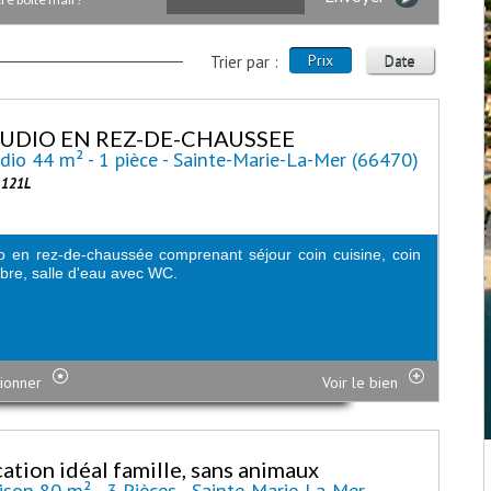
Prix
Date
Trier par :
UDIO EN REZ-DE-CHAUSSEE
dio 44 m² - 1 pièce - Sainte-Marie-La-Mer (66470)
1121L
o en rez-de-chaussée comprenant séjour coin cuisine, coin
re, salle d'eau avec WC.
ionner
Voir le bien
cation idéal famille, sans animaux
son 80 m² - 3 Pièces - Sainte-Marie-La-Mer