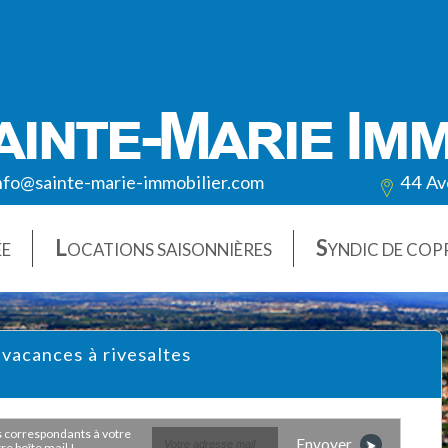
nfo@sainte-marie-immobilier.com
44 Av
L
S
ÉE
OCATIONS SAISONNIÈRES
YNDIC DE COP
 vacances à rivesaltes
Envoyer
e boîte mail !