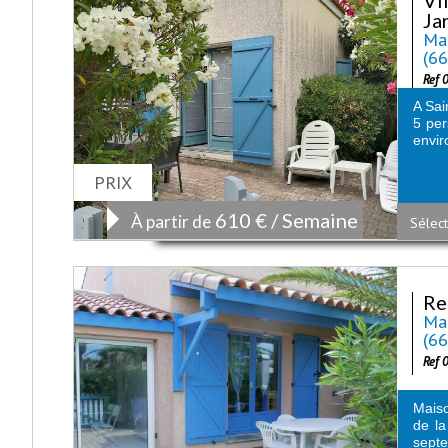
Jar
Mai
(6
Ref 
A Sai
5 per
envir
PRIX
610 € / Semaine
À partir de
Sélect
Re
Mai
(6
Ref 
Maiso
de la
septe