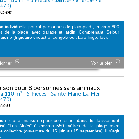
6470)
005-PAY
n individuelle pour 4 personnes de plain-pied , environ 800
s de la plage, avec garage et jardin. Comprenant: Sejour
uisine (frigidaire encastré, congélateur, lave-linge, four...
ionner
Voir le bien
ison pour 8 personnes sans animaux
la 110 m² - 5 Pièces - Sainte-Marie-La-Mer
6470)
004-45
tion d'une maison spacieuse situé dans le lotissement
risé "Les Aloès" à environ 550 mètres de la plage avec
ne collective (ouverture du 15 juin au 15 septembre). Il s'agit
..