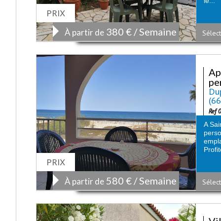
le...
PRIX
380 € / Semaine
À partir de
Sélect
Ap
pe
Dup
(6
Ref 
A Sai
pers
empl
Profi
PRIX
580 € / Semaine
À partir de
Sélect
Vi