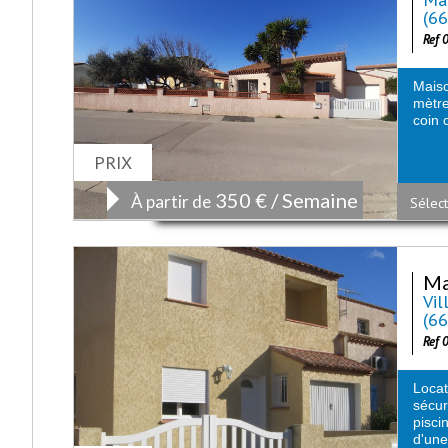
(6
Ref 
Maiso
mètre
coin c
PRIX
350 € / Semaine
À partir de
Sélect
Ma
Vil
(6
Ref 
Loca
sécu
pisci
d'une.