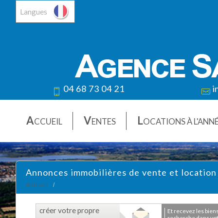
Langues
04 68 73 04 21
i
A
V
L
CCUEIL
ENTES
OCATIONS À L'ANN
Annonces immobilières de vente et location
Accueil
créer votre propre
et recevez les biens correspondants à votre
recherche dans votr