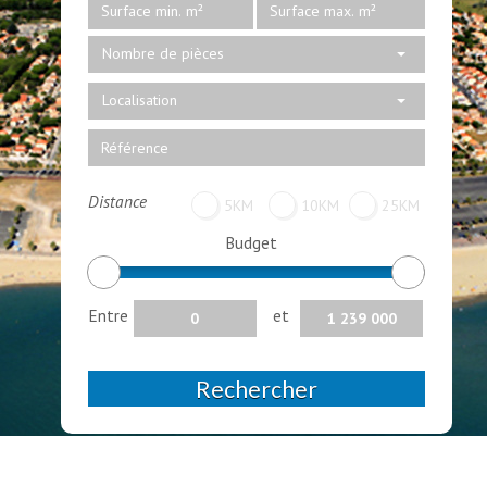
Nombre de pièces
Localisation
Distance
5KM
10KM
25KM
Budget
Entre
et
Rechercher