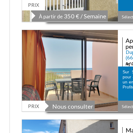
PRIX
350 € / Semaine
À partir de
Sélect
Ap
pe
Dup
(6
Ref 
Sur 
pour 
un em
Profit
PRIX
Nous consulter
Sélect
Ma