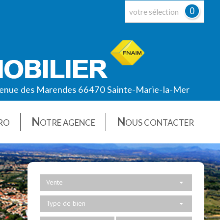
0
votre sélection
enue des Marendes 66470 Sainte-Marie-la-Mer
N
N
RO
OTRE AGENCE
OUS CONTACTER
Vente
Type de bien