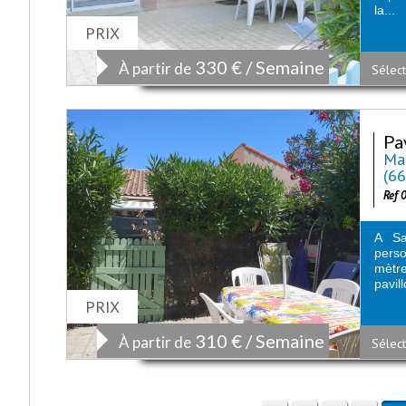
la...
PRIX
330 € / Semaine
À partir de
Sélect
Pa
Mai
(6
Ref 
A Sa
perso
mètre
pavill
PRIX
310 € / Semaine
À partir de
Sélect