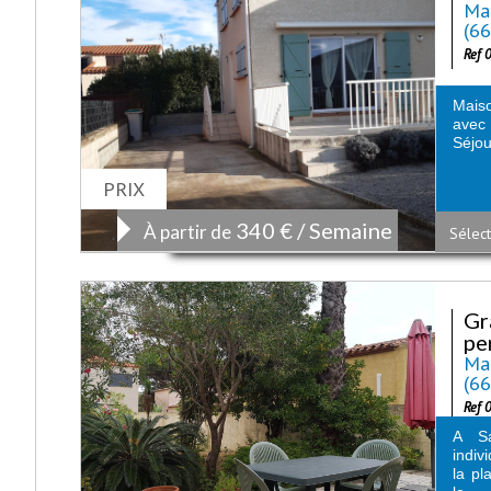
Mai
(6
Ref 
Maiso
avec 
Séjou
PRIX
340 € / Semaine
À partir de
Sélect
Gr
pe
Mai
(6
Ref 
A Sa
indiv
la pl