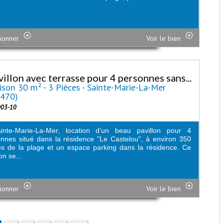
ionner
Voir le bien
villon avec terrasse pour 4 personnes sans...
son 30 m² - 3 Pièces - Sainte-Marie-La-Mer
6470)
003-10
inte-Marie-La-Mer, location d'un beau pavillon pour 4
nnes situé dans la résidence "Le Castelou", à environ 350
s de la plage et un espace parking dans la résidence. Ce
on se...
ionner
Voir le bien