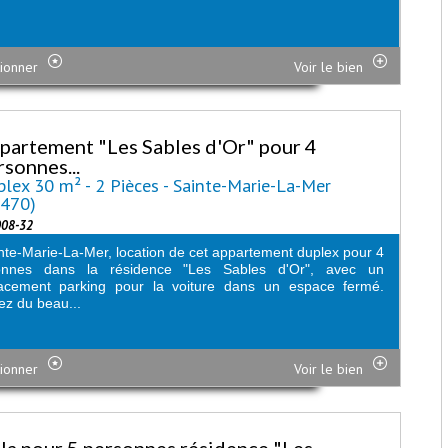
ionner
Voir le bien
partement "Les Sables d'Or" pour 4
rsonnes...
lex 30 m² - 2 Pièces - Sainte-Marie-La-Mer
6470)
008-32
nte-Marie-La-Mer, location de cet appartement duplex pour 4
onnes dans la résidence "Les Sables d'Or", avec un
acement parking pour la voiture dans un espace fermé.
tez du beau...
ionner
Voir le bien
lla pour 5 personnes résidence "Les