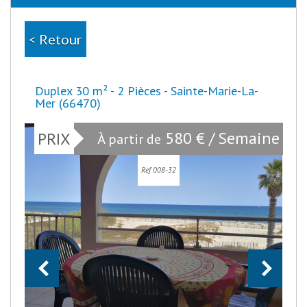
< Retour
Duplex 30 m² - 2 Pièces - Sainte-Marie-La-
Mer (66470)
580 € / Semaine
PRIX
À partir de
Ref 008-32