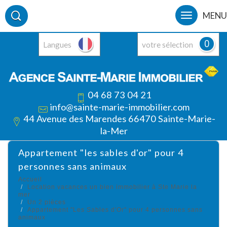
MENU
0
Langues
votre sélection
04 68 73 04 21
info@sainte-marie-immobilier.com
44 Avenue des Marendes 66470 Sainte-Marie-
la-Mer
appartement "les sables d'or" pour 4
personnes sans animaux
Accueil
Location vacances un bien immobilier à Ste Marie la
mer
Un 2 pièces
Appartement "Les Sables d'Or" pour 4 personnes sans
animaux