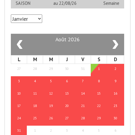
SAISON
au 22/08/26
Semaine
‹
›
Août 2026
L
M
M
J
V
S
D
27
28
29
30
31
1
2
3
4
5
6
7
8
9
10
11
12
13
14
15
16
17
18
19
20
21
22
23
24
25
26
27
28
29
30
31
1
2
3
4
5
6