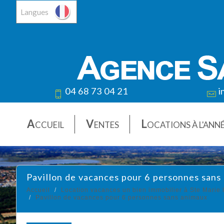
Langues
04 68 73 04 21
i
A
V
L
CCUEIL
ENTES
OCATIONS À L'ANN
pavillon de vacances pour 6 personnes sans
Accueil
Location vacances un bien immobilier à Ste Marie 
Pavillon de vacances pour 6 personnes sans animaux