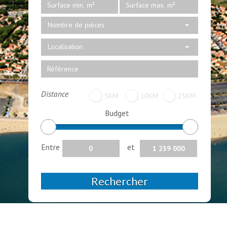
Nombre de pièces
Localisation
Distance
5KM
10KM
25KM
Budget
Entre
et
Rechercher