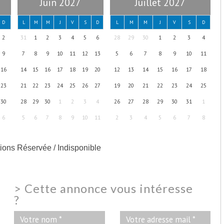
Juin 2027
Juillet 2027
D
L
M
M
J
V
S
D
L
M
M
J
V
S
D
2
31
1
2
3
4
5
6
28
29
30
1
2
3
4
9
7
8
9
10
11
12
13
5
6
7
8
9
10
11
16
14
15
16
17
18
19
20
12
13
14
15
16
17
18
23
21
22
23
24
25
26
27
19
20
21
22
23
24
25
30
28
29
30
1
2
3
4
26
27
28
29
30
31
1
6
5
6
7
8
9
10
11
2
3
4
5
6
7
8
ions Réservée / Indisponible
>
Cette annonce vous intéresse
?