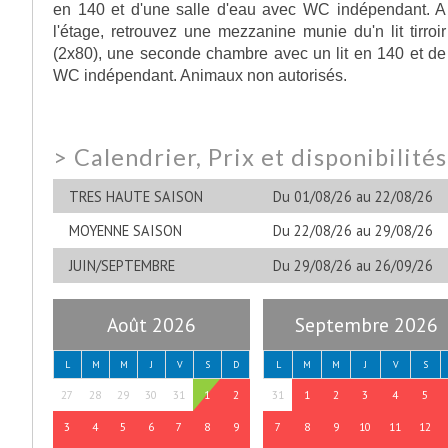
en 140 et d'une salle d'eau avec WC indépendant. A
l'étage, retrouvez une mezzanine munie du'n lit tirroir
(2x80), une seconde chambre avec un lit en 140 et de
WC indépendant. Animaux non autorisés.
>
Calendrier, Prix et disponibilité
TRES HAUTE SAISON
Du 01/08/26 au 22/08/26
MOYENNE SAISON
Du 22/08/26 au 29/08/26
JUIN/SEPTEMBRE
Du 29/08/26 au 26/09/26
Août 2026
Septembre 2026
L
M
M
J
V
S
D
L
M
M
J
V
S
27
28
29
30
31
1
2
31
1
2
3
4
5
3
4
5
6
7
8
9
7
8
9
10
11
12