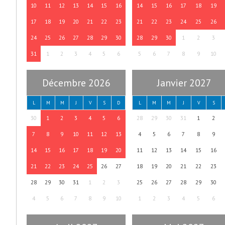
10
11
12
13
14
15
16
14
15
16
17
18
19
17
18
19
20
21
22
23
21
22
23
24
25
26
24
25
26
27
28
29
30
28
29
30
1
2
3
31
1
2
3
4
5
6
5
6
7
8
9
10
Décembre 2026
Janvier 2027
L
M
M
J
V
S
D
L
M
M
J
V
S
30
1
2
3
4
5
6
28
29
30
31
1
2
7
8
9
10
11
12
13
4
5
6
7
8
9
14
15
16
17
18
19
20
11
12
13
14
15
16
21
22
23
24
25
26
27
18
19
20
21
22
23
28
29
30
31
1
2
3
25
26
27
28
29
30
4
5
6
7
8
9
10
1
2
3
4
5
6