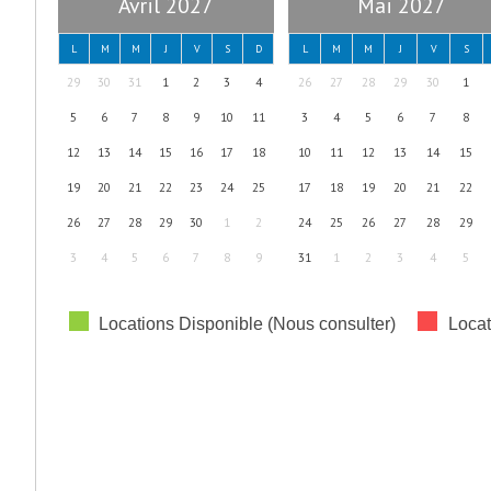
Avril 2027
Mai 2027
L
M
M
J
V
S
D
L
M
M
J
V
S
29
30
31
1
2
3
4
26
27
28
29
30
1
5
6
7
8
9
10
11
3
4
5
6
7
8
12
13
14
15
16
17
18
10
11
12
13
14
15
19
20
21
22
23
24
25
17
18
19
20
21
22
26
27
28
29
30
1
2
24
25
26
27
28
29
3
4
5
6
7
8
9
31
1
2
3
4
5
Locations Disponible (Nous consulter)
Locat