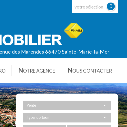
0
votre sélection
enue des Marendes 66470 Sainte-Marie-la-Mer
N
N
RO
OTRE AGENCE
OUS CONTACTER
Vente
Type de bien