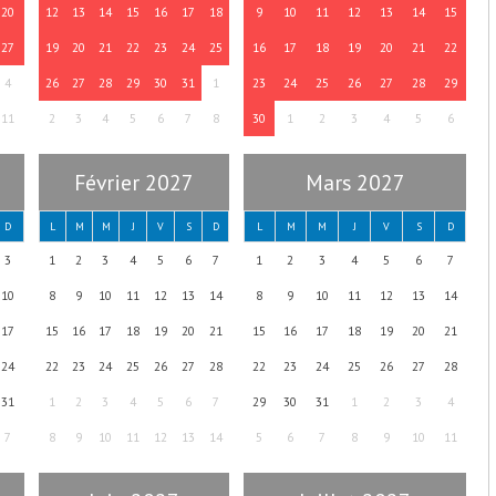
20
12
13
14
15
16
17
18
9
10
11
12
13
14
15
27
19
20
21
22
23
24
25
16
17
18
19
20
21
22
4
26
27
28
29
30
31
1
23
24
25
26
27
28
29
11
2
3
4
5
6
7
8
30
1
2
3
4
5
6
Février 2027
Mars 2027
D
L
M
M
J
V
S
D
L
M
M
J
V
S
D
3
1
2
3
4
5
6
7
1
2
3
4
5
6
7
10
8
9
10
11
12
13
14
8
9
10
11
12
13
14
17
15
16
17
18
19
20
21
15
16
17
18
19
20
21
24
22
23
24
25
26
27
28
22
23
24
25
26
27
28
31
1
2
3
4
5
6
7
29
30
31
1
2
3
4
7
8
9
10
11
12
13
14
5
6
7
8
9
10
11