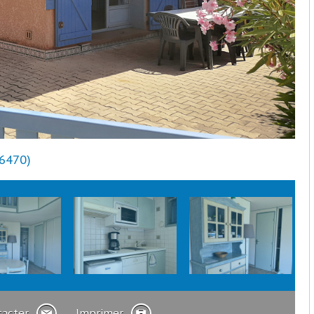
66470)
tacter
Imprimer