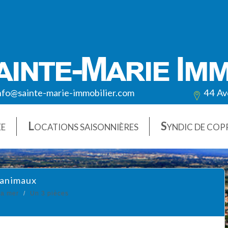
nfo@sainte-marie-immobilier.com
44 Av
L
S
ÉE
OCATIONS SAISONNIÈRES
YNDIC DE COP
 animaux
la mer
Un 3 pièces