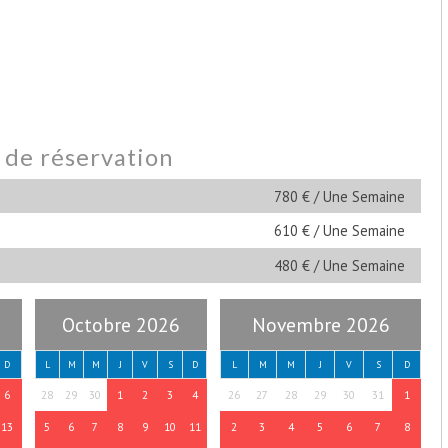
s de réservation
780 € / Une Semaine
610 € / Une Semaine
480 € / Une Semaine
Octobre 2026
Novembre 2026
D
L
M
M
J
V
S
D
L
M
M
J
V
S
D
6
28
29
30
1
2
3
4
26
27
28
29
30
31
1
13
5
6
7
8
9
10
11
2
3
4
5
6
7
8