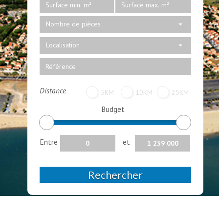
Nombre de pièces
Localisation
Distance
5KM
10KM
25KM
Budget
Entre
et
Rechercher