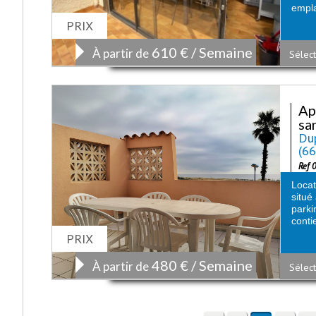
empla
PRIX
610 € / Semaine
À partir de
Sélect
Ap
san
Dup
(6
Ref 
Loca
situé
parki
contie
PRIX
480 € / Semaine
À partir de
Sélect