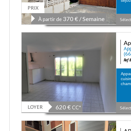
séjou
PRIX
370 € / Semaine
À partir de
Sélect
Ap
App
(6
Ref 
Appar
cuis
cham
LOYER
620 €
CC*
Sélect
AP