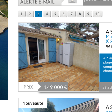
ALERTE E-MAIL
1
2
4
5
6
7
8
9
10
3
A S
Mai
(6
Ref 
A Sai
plag
comp
chamb
PRIX
149 000
€
Sélect
Nouveauté
A 
App