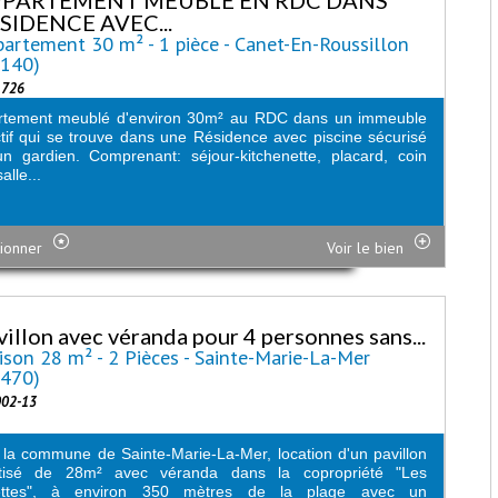
SIDENCE AVEC...
artement 30 m² - 1 pièce - Canet-En-Roussillon
6140)
1726
rtement meublé d'environ 30m² au RDC dans un immeuble
ctif qui se trouve dans une Résidence avec piscine sécurisé
n gardien. Comprenant: séjour-kitchenette, placard, coin
salle...
ionner
Voir le bien
villon avec véranda pour 4 personnes sans...
son 28 m² - 2 Pièces - Sainte-Marie-La-Mer
6470)
002-13
la commune de Sainte-Marie-La-Mer, location d'un pavillon
atisé de 28m² avec véranda dans la copropriété "Les
ettes", à environ 350 mètres de la plage avec un