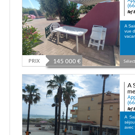
(6
Ref 
A Sai
vue d
vacan
PRIX
145 000
€
Sélect
A 
me
App
(6
Ref 
A Sa
séjou
avec