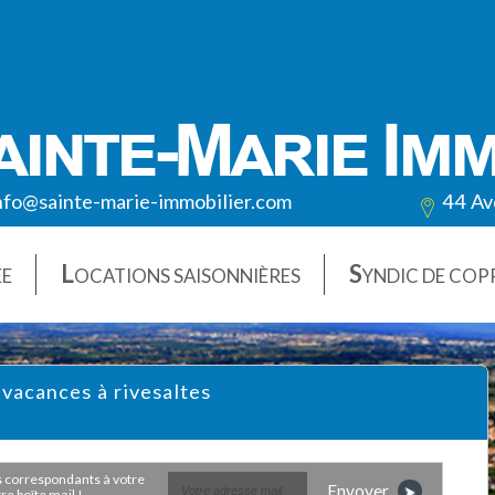
nfo@sainte-marie-immobilier.com
44 Av
L
S
ÉE
OCATIONS SAISONNIÈRES
YNDIC DE COP
 vacances à rivesaltes
Envoyer
e boîte mail !