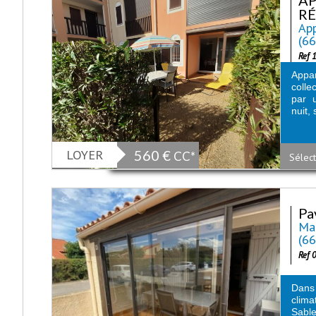
RÉ
App
(6
Ref 
Appa
colle
par u
nuit, 
LOYER
560 €
CC*
Sélect
Pa
Mai
(6
Ref 
Dans 
clim
Sabl