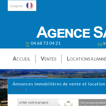
Langues
04 68 73 04 21
i
A
V
L
CCUEIL
ENTES
OCATIONS À L'ANN
Annonces immobilières de vente et location
Accueil
créer votre propre
et recevez les biens correspondants à votre
recherche dans votr