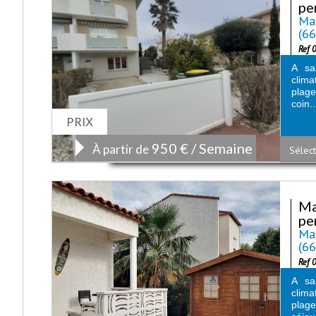
pe
Mai
(6
Ref 
A sai
clima
plage
coin..
PRIX
950 € / Semaine
À partir de
Sélect
Ma
pe
Mai
(6
Ref 
A sai
clima
plag