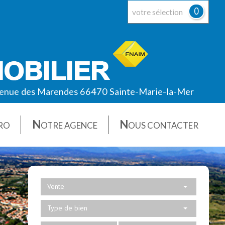
0
votre sélection
enue des Marendes 66470 Sainte-Marie-la-Mer
N
N
RO
OTRE AGENCE
OUS CONTACTER
Vente
Type de bien