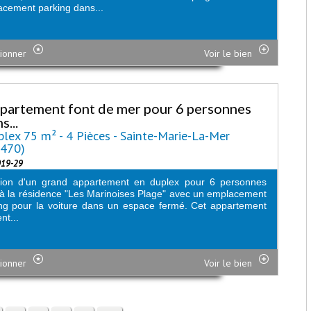
cement parking dans...
ionner
Voir le bien
partement font de mer pour 6 personnes
s...
lex 75 m² - 4 Pièces - Sainte-Marie-La-Mer
6470)
019-29
tion d'un grand appartement en duplex pour 6 personnes
 à la résidence "Les Marinoises Plage" avec un emplacement
ng pour la voiture dans un espace fermé. Cet appartement
nt...
ionner
Voir le bien