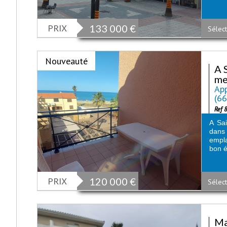
PRIX
133 000
€
Sélect
Nouveauté
A 
me
App
(6
Ref 
A Sa
dans
empla
bon é
PRIX
120 000
€
Sélect
Ma