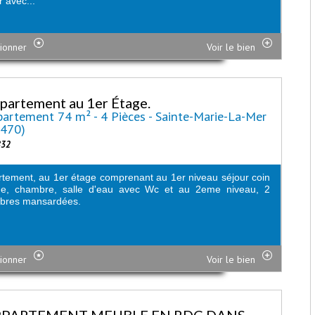
r avec...
ionner
Voir le bien
partement au 1er Étage.
artement 74 m² - 4 Pièces - Sainte-Marie-La-Mer
6470)
832
tement, au 1er étage comprenant au 1er niveau séjour coin
ine, chambre, salle d'eau avec Wc et au 2eme niveau, 2
bres mansardées.
ionner
Voir le bien
PARTEMENT MEUBLE EN RDC DANS