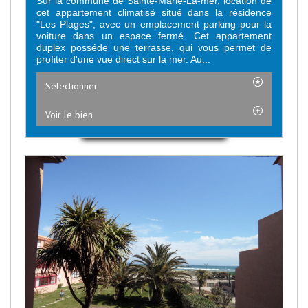
Sur la commune de Sainte-Marie-La-mer, location de
cet appartement climatisé situé dans la résidence
"Les Plages", avec un emplacement parking pour la
voiture dans un espace fermé. Cet appartement
duplex posséde une terrasse, qui vous permet de
profiter d'une vue direct sur la mer. Au...
Sélectionner
Voir le bien