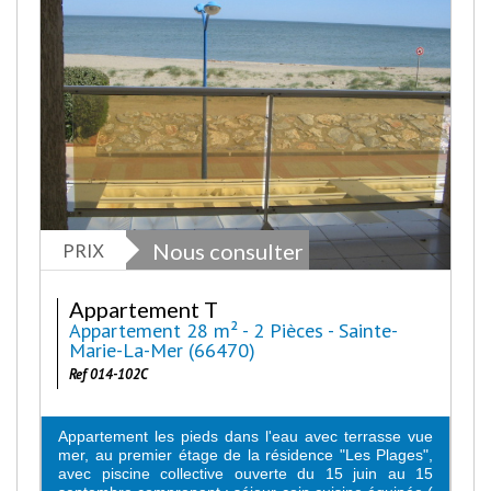
PRIX
Nous consulter
Appartement T
Appartement 28 m² - 2 Pièces - Sainte-
Marie-La-Mer (66470)
Ref 014-102C
Appartement les pieds dans l'eau avec terrasse vue
mer, au premier étage de la résidence "Les Plages",
avec piscine collective ouverte du 15 juin au 15