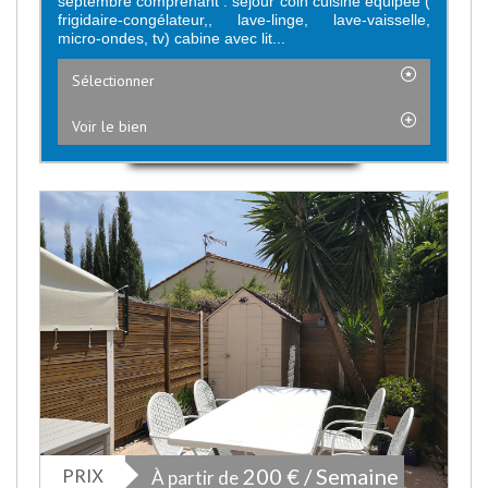
septembre comprenant : séjour coin cuisine équipée (
frigidaire-congélateur,, lave-linge, lave-vaisselle,
micro-ondes, tv) cabine avec lit...
Sélectionner
Voir le bien
PRIX
200 € / Semaine
À partir de