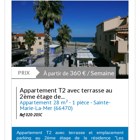
PRIX
360 € / Semaine
À partir de
Appartement T2 avec terrasse au
2ème étage de...
Appartement 28 m² - 1 pièce - Sainte-
Marie-La-Mer (66470)
Ref 020-205C
Appartement T2 avec terrasse et emplacement
parking au 2ème étage de la résidence "Les