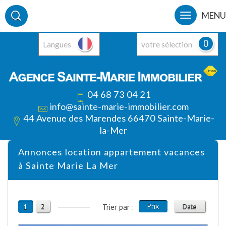
MENU
0
Langues
votre sélection
04 68 73 04 21
info@sainte-marie-immobilier.com
44 Avenue des Marendes 66470 Sainte-Marie-
la-Mer
Annonces location appartement vacances
à Sainte Marie La Mer
2
Prix
Date
1
Trier par :