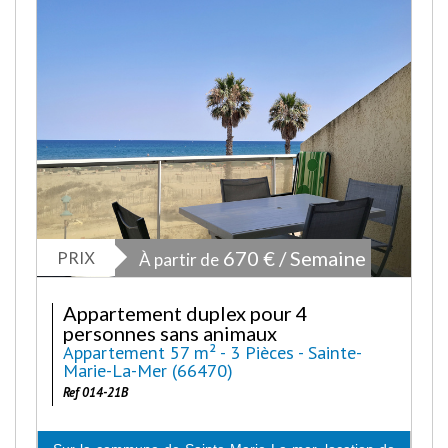
PRIX
670 € / Semaine
À partir de
Appartement duplex pour 4
personnes sans animaux
Appartement 57 m² - 3 Pièces - Sainte-
Marie-La-Mer (66470)
Ref 014-21B