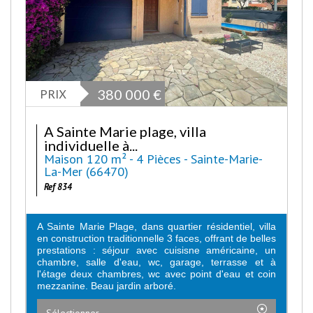
PRIX
380 000
€
A Sainte Marie plage, villa
individuelle à...
Maison 120 m² - 4 Pièces - Sainte-Marie-
La-Mer (66470)
Ref 834
A Sainte Marie Plage, dans quartier résidentiel, villa
en construction traditionnelle 3 faces, offrant de belles
prestations : séjour avec cuisisne américaine, un
chambre, salle d'eau, wc, garage, terrasse et à
l'étage deux chambres, wc avec point d'eau et coin
mezzanine. Beau jardin arboré.
Sélectionner