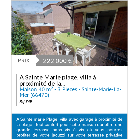
PRIX
222 000
€
A Sainte Marie plage, villa à
proximité de la...
Maison 40 m² - 3 Pièces - Sainte-Marie-La-
Mer (66470)
Ref 849
A Sainte marie Plage, villa avec garage à proximité de
la plage. Tout confort pour cette maison qui offre une
grande terrasse sans vis à vis où vous pourrez
profiter de votre jacuzzi sur votre terrasse privative