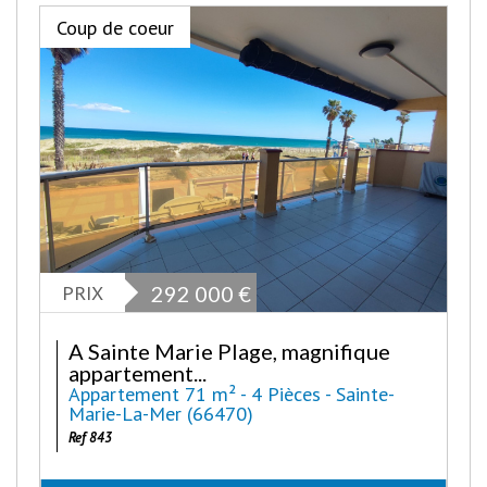
Coup de coeur
PRIX
292 000
€
A Sainte Marie Plage, magnifique
appartement...
Appartement 71 m² - 4 Pièces - Sainte-
Marie-La-Mer (66470)
Ref 843