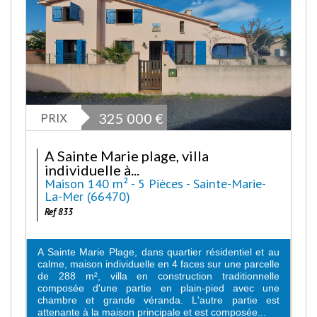
PRIX
325 000
€
A Sainte Marie plage, villa
individuelle à...
Maison 140 m² - 5 Pièces - Sainte-Marie-
La-Mer (66470)
Ref 833
A Sainte Marie Plage, dans quartier résidentiel et au
calme, maison individuelle en 4 faces sur une parcelle
de 288 m², villa en construction traditionnelle
composée d'une partie en plain-pied avec une
chambre et grande véranda. L'autre partie est
attenante à la maison principale et est composée...