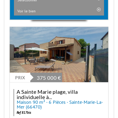
Voir le bien
PRIX
375 000
€
A Sainte Marie plage, villa
individuelle à...
Maison 90 m² - 6 Pièces - Sainte-Marie-La-
Mer (66470)
Ref 817bis