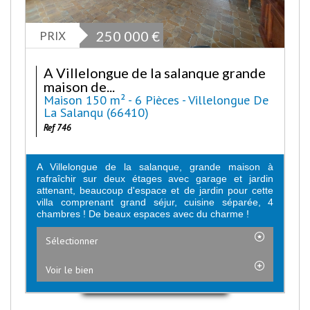
PRIX
250 000
€
A Villelongue de la salanque grande
maison de...
Maison 150 m² - 6 Pièces - Villelongue De
La Salanqu (66410)
Ref 746
A Villelongue de la salanque, grande maison à
rafraîchir sur deux étages avec garage et jardin
attenant, beaucoup d'espace et de jardin pour cette
villa comprenant grand séjur, cuisine séparée, 4
chambres ! De beaux espaces avec du charme !
Sélectionner
Voir le bien