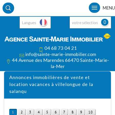
MENU
0
Langues
votre sélection
04 68 73 04 21
info@sainte-marie-immobilier.com
44 Avenue des Marendes 66470 Sainte-Marie-
la-Mer
Annonces immobilières de vente et
location vacances à villelongue de la
salanqu
2
3
4
5
6
7
8
9
10
1