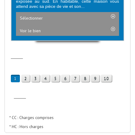
exposée au sud. En habitable, cette maison vous
attend avec sa pièce de vie et son...
Sélectionner
Voir le bien
2
3
4
5
6
7
8
9
10
1
* CC : Charges comprises
* HC : Hors charges