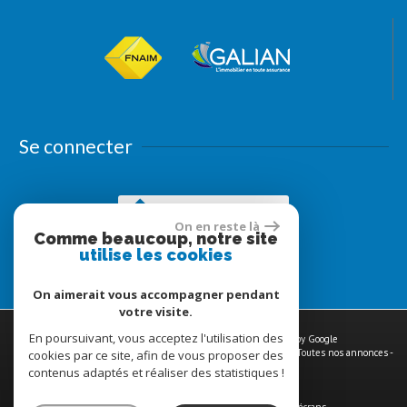
Se connecter
Espace propriétaires
On en reste là
Comme beaucoup, notre site
utilise les cookies
On aimerait vous accompagner pendant
votre visite.
En poursuivant, vous acceptez l'utilisation des
© 2026 | Tous droits réservés | Traduction powered by Google
Plan du site
-
Mentions légales
-
Nos honoraires
-
Liens
-
Admin
-
Toutes nos annonces
-
cookies par ce site, afin de vous proposer des
Politique RGPD
contenus adaptés et réaliser des statistiques !
Site internet compatible multi-supports,
un seul site adaptable à tous les types d'écrans.