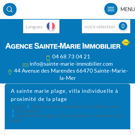
MENU
0
Langues
votre sélection
04 68 73 04 21
info@sainte-marie-immobilier.com
44 Avenue des Marendes 66470 Sainte-Marie-
la-Mer
a sainte marie plage, villa individuelle à
proximité de la plage
Accueil
Acheter un bien immobilier à Ste Marie la mer
Un 5 pièces
A Sainte Marie plage, villa individuelle à proximité de la
plage