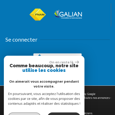
Se connecter
Espace propriétaires
On en reste là
Comme beaucoup, notre site
utilise les cookies
On aimerait vous accompagner pendant
votre visite.
En poursuivant, vous acceptez l'utilisation des
© 2026 | Tous droits réservés | Traduction powered by Google
Plan du site
-
Mentions légales
-
Nos honoraires
-
Liens
-
Admin
-
Toutes nos annonces
-
cookies par ce site, afin de vous proposer des
Politique RGPD
contenus adaptés et réaliser des statistiques !
Site internet compatible multi-supports,
un seul site adaptable à tous les types d'écrans.