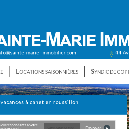
nfo@sainte-marie-immobilier.com
44 Av
L
S
ÉE
OCATIONS SAISONNIÈRES
YNDIC DE COP
 vacances à canet en roussillon
Envoyer
e boîte mail !