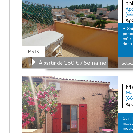
an
App
(6
Ref 
A Sai
perso
mètre
dans 
PRIX
180 € / Semaine
À partir de
Sélect
Ma
Mai
(6
Ref 
Sur 
mais
mètr