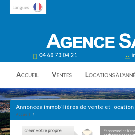
Langues
04 68 73 04 21
i
A
V
L
CCUEIL
ENTES
OCATIONS À L'ANN
Annonces immobilières de vente et location
Accueil
créer votre propre
et recevez les biens correspondants à votre
recherche dans votr