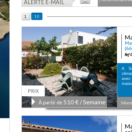
ALERTE E-MAIL
1
10
Ma
Mai
(6
Ref 
A Sa
clima
avec 
maiso
PRIX
510 € / Semaine
À partir de
Sélect
Ma
an