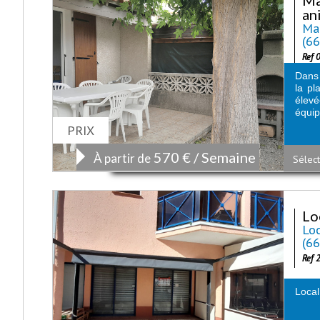
an
Mai
(6
Ref 
Dans 
la pl
élev
équip
PRIX
570 € / Semaine
À partir de
Sélect
Lo
Loc
(6
Ref 
Local