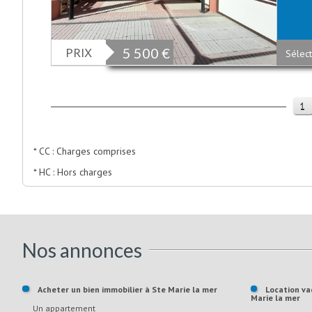
PRIX
5 500 €
Sélect
1
* CC : Charges comprises
* HC : Hors charges
Nos annonces
Acheter un bien immobilier à Ste Marie la mer
Location vacances un bien immobilier à Ste
Marie la mer
Un appartement