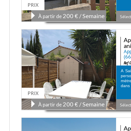
PRIX
200 € / Semaine
À partir de
Sélect
Ap
an
App
(6
Ref 
A Sai
perso
mètre
dans 
PRIX
200 € / Semaine
À partir de
Sélect
Ap