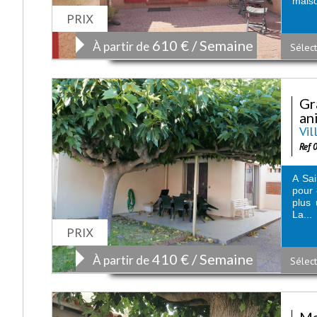
maiso
PRIX
610 € / Semaine
À partir de
Sélect
Gr
an
Vil
Ref 
A Sai
pour 
plus 
La...
PRIX
410 € / Semaine
À partir de
Sélect
Ma