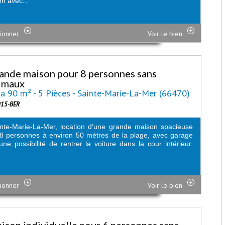
n avec...
ionner
Voir le bien
ande maison pour 8 personnes sans
imaux
la 90 m² - 5 Pièces - Sainte-Marie-La-Mer (66470)
015-BER
nte-Marie-La-Mer, location d'une grande maison spacieuse
8 personnes à environ 50 mètres de la plage, avec garage
une possibilité de rentrer la voiture dans la cour intérieur.
ionner
Voir le bien
ison individuelle pour 6 personnes sans