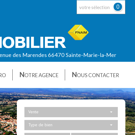
0
votre sélection
enue des Marendes 66470 Sainte-Marie-la-Mer
N
N
RO
OTRE AGENCE
OUS CONTACTER
Vente
Type de bien