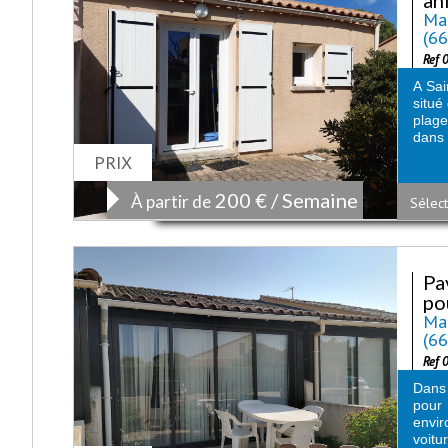
Mai
(6
Ref 
A Sai
situé
plag
dans 
PRIX
200 € / Semaine
À partir de
Sélect
Pa
pou
Mai
(6
Ref 
Dans 
pour
envir
voitu