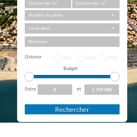
Nombre de pièces
Localisation
Distance
5KM
10KM
25KM
Budget
Entre
et
Rechercher