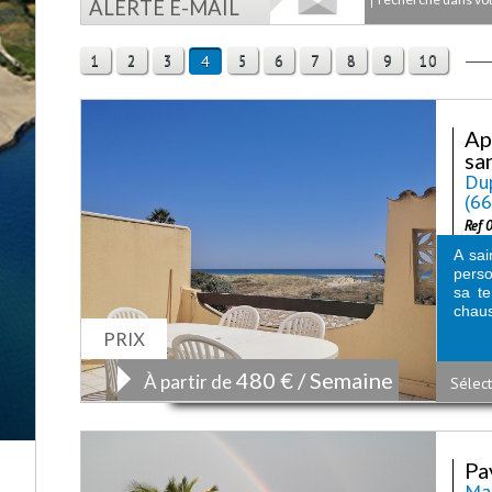
ALERTE E-MAIL
1
2
3
5
6
7
8
9
10
4
Ap
san
Dup
(6
Ref 
A sai
perso
sa te
chaus
PRIX
480 € / Semaine
À partir de
Sélect
Pa
Mai