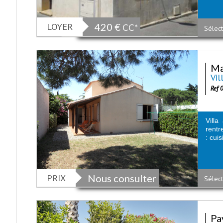
LOYER
420 €
CC*
Sélect
Ma
Vil
Ref 
Villa
rentr
: cui
PRIX
Nous consulter
Sélect
Pa