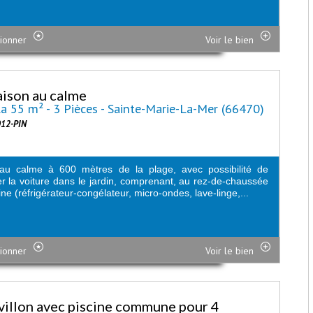
ionner
Voir le bien
ison au calme
la 55 m² - 3 Pièces - Sainte-Marie-La-Mer (66470)
012-PIN
 au calme à 600 mètres de la plage, avec possibilité de
er la voiture dans le jardin, comprenant, au rez-de-chaussée
sine (réfrigérateur-congélateur, micro-ondes, lave-linge,...
ionner
Voir le bien
villon avec piscine commune pour 4