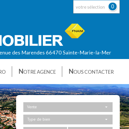
0
votre sélection
enue des Marendes 66470 Sainte-Marie-la-Mer
N
N
RO
OTRE AGENCE
OUS CONTACTER
Vente
Type de bien