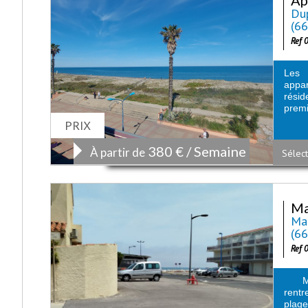
Dup
(6
Ref 
Les 
appa
rési
premi
PRIX
380 € / Semaine
À partir de
Sélect
Ma
Mai
(6
Ref 
Mais
rentr
plage