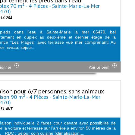
lex 70 m² - 4 Pièces - Sainte-Marie-La-Mer
6470)
014-20A
pieds dans l'eau à Sainte-Marie la mer 66470, bel
rtement en duplex au deuxième et dernier étage de la
dence "Les Plages" avec terrasse vue mer comprenant: Au
er niveau: séjour...
ionner
Voir le bien
ison pour 6/7 personnes, sans animaux
son 90 m² - 4 Pièces - Sainte-Marie-La-Mer
6470)
031-ANT
on individuelle 2 faces cour devant avec possibilité de
er la voiture et terrasse sur l’arrière à environ 50 mètres de la
. RDC : Séjour coin cuisine (climatisation,...