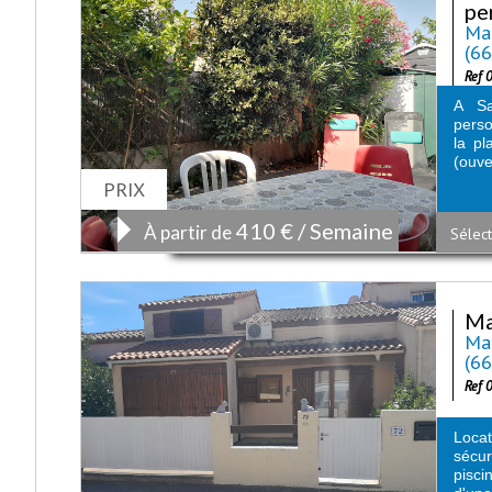
pe
Mai
(6
Ref 
A Sa
perso
la p
(ouve
PRIX
410 € / Semaine
À partir de
Sélect
Ma
Mai
(6
Ref 
Loca
sécu
pisci