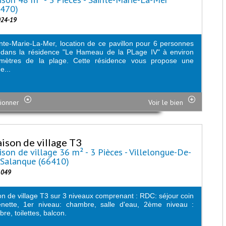
6470)
024-19
nte-Marie-La-Mer, location de ce pavillon pour 6 personnes
 dans la résidence "Le Hameau de la PLage IV" à environ
mètres de la plage. Cette résidence vous propose une
e...
ionner
Voir le bien
ison de village T3
son de village 36 m² - 3 Pièces - Villelongue-De-
-Salanque (66410)
1049
n de village T3 sur 3 niveaux comprenant : RDC: séjour coin
enette, 1er niveau: chambre, salle d'eau, 2ème niveau :
re, toilettes, balcon.