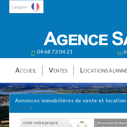
Langues
04 68 73 04 21
i
A
V
L
CCUEIL
ENTES
OCATIONS À L'ANN
Annonces immobilières de vente et location
Accueil
créer votre propre
et recevez les biens correspondants à votre
recherche dans votr