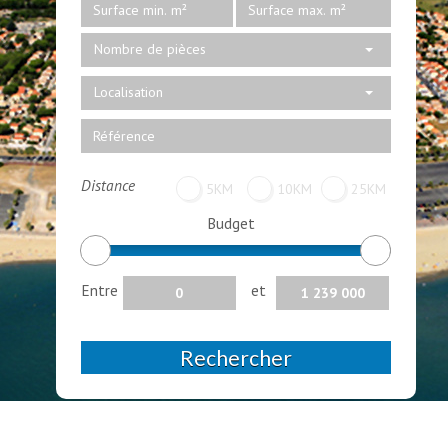
Nombre de pièces
Localisation
Distance
5KM
10KM
25KM
Budget
Entre
et
Rechercher