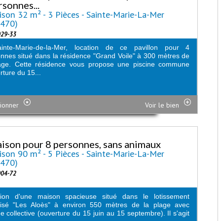
rsonnes...
son 32 m² - 3 Pièces - Sainte-Marie-La-Mer
6470)
029-33
inte-Marie-de-la-Mer, location de ce pavillon pour 4
nnes situé dans la résidence "Grand Voile" à 300 mètres de
lage. Cette résidence vous propose une piscine commune
rture du 15...
ionner
Voir le bien
ison pour 8 personnes, sans animaux
son 90 m² - 5 Pièces - Sainte-Marie-La-Mer
6470)
004-72
tion d'une maison spacieuse situé dans le lotissement
risé "Les Aloès" à environ 550 mètres de la plage avec
ne collective (ouverture du 15 juin au 15 septembre). Il s'agit