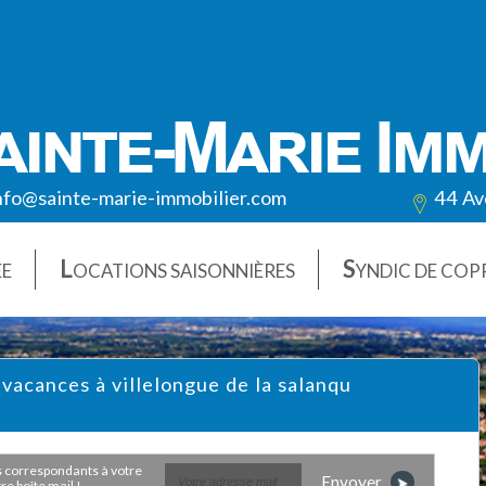
nfo@sainte-marie-immobilier.com
44 Av
L
S
ÉE
OCATIONS SAISONNIÈRES
YNDIC DE COP
 vacances à villelongue de la salanqu
Envoyer
e boîte mail !