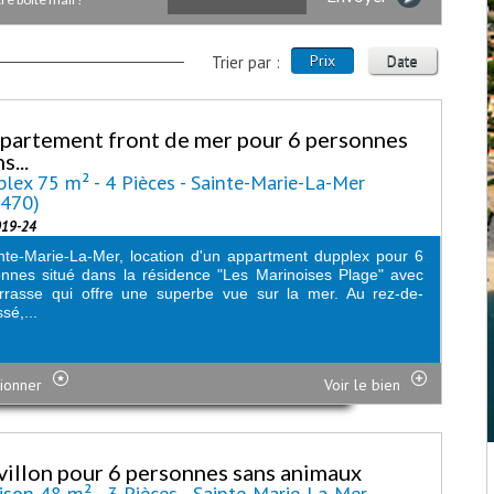
Prix
Date
Trier par :
partement front de mer pour 6 personnes
s...
lex 75 m² - 4 Pièces - Sainte-Marie-La-Mer
6470)
019-24
nte-Marie-La-Mer, location d'un appartment dupplex pour 6
nnes situé dans la résidence "Les Marinoises Plage" avec
rrasse qui offre une superbe vue sur la mer. Au rez-de-
sé,...
ionner
Voir le bien
villon pour 6 personnes sans animaux
son 48 m² - 3 Pièces - Sainte-Marie-La-Mer