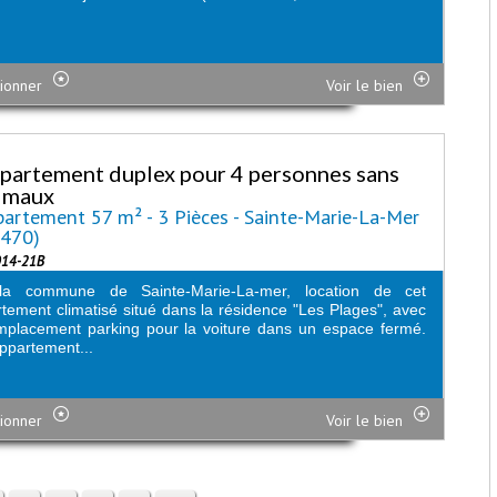
ionner
Voir le bien
partement duplex pour 4 personnes sans
imaux
artement 57 m² - 3 Pièces - Sainte-Marie-La-Mer
6470)
014-21B
la commune de Sainte-Marie-La-mer, location de cet
tement climatisé situé dans la résidence "Les Plages", avec
placement parking pour la voiture dans un espace fermé.
ppartement...
ionner
Voir le bien