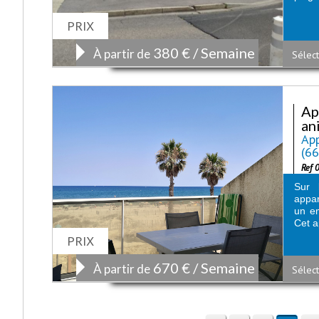
PRIX
380 € / Semaine
À partir de
Sélect
Ap
an
App
(6
Ref 
Sur 
appar
un em
Cet a
PRIX
670 € / Semaine
À partir de
Sélect