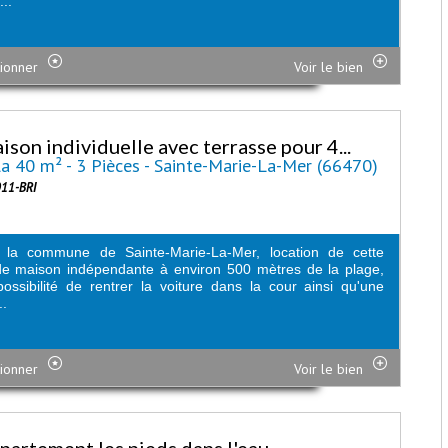
..
ionner
Voir le bien
ison individuelle avec terrasse pour 4...
la 40 m² - 3 Pièces - Sainte-Marie-La-Mer (66470)
011-BRI
 la commune de Sainte-Marie-La-Mer, location de cette
e maison indépendante à environ 500 mètres de la plage,
ossibilité de rentrer la voiture dans la cour ainsi qu'une
..
ionner
Voir le bien
partement les pieds dans l'eau