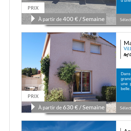
d'une.
PRIX
400 € / Semaine
À partir de
Sélect
Ma
Vil
Ref 
Dans
grand
une p
belle.
PRIX
630 € / Semaine
À partir de
Sélect
Ap