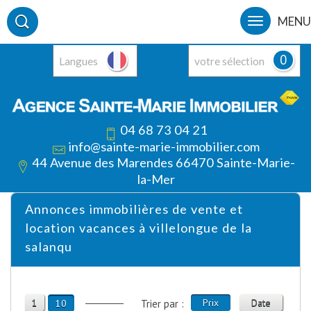
MENU
0
Langues
votre sélection
04 68 73 04 21
info@sainte-marie-immobilier.com
44 Avenue des Marendes 66470 Sainte-Marie-
la-Mer
Annonces immobilières de vente et
location vacances à villelongue de la
salanqu
1
Prix
Date
10
Trier par :