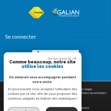
Se connecter
Espace propriétaires
On en reste là
Comme beaucoup, notre site
utilise les cookies
On aimerait vous accompagner pendant
votre visite.
En poursuivant, vous acceptez l'utilisation des
© 2026 | Tous droits réservés | Traduction powered by Google
Plan du site
-
Mentions légales
-
Nos honoraires
-
Liens
-
Admin
-
Toutes nos annonces
-
cookies par ce site, afin de vous proposer des
Politique RGPD
contenus adaptés et réaliser des statistiques !
Site internet compatible multi-supports,
un seul site adaptable à tous les types d'écrans.