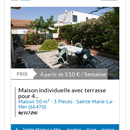
PRIX
510 € / Semaine
À partir de
Maison individuelle avec terrasse
pour 4...
Maison 50 m² - 3 Pièces - Sainte-Marie-La-
Mer (66470)
Ref 017-ZHU
A Sainte-Marie-La-Mer, location d'une maison