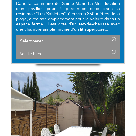
Dans la commune de Sainte-Marie-La-Mer, location
d'un pavillon pour 4 personnes situé dans la
résidence "Les Sablettes", à environ 350 mètres de la
plage, avec son emplacement pour la voiture dans un
espace fermé. Il est doté d'un rez-de-chaussé avec
une chambre simple, munie d'un lit superposé...
Sélectionner
Voir le bien