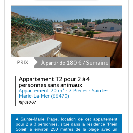
PRIX
180 € / Semaine
À partir de
Appartement T2 pour 2 à 4
personnes sans animaux
Appartement 20 m² - 2 Pièces - Sainte-
Marie-La-Mer (66470)
Ref 010-37
A Sainte-Marie Plage, location de cet appartement
pour 2 à 3 personnes, situé dans la résidence "Plein
Soleil" à environ 250 mètres de la plage avec un