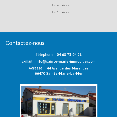
Un 4 pièces
Un 5 pièces
Contactez-nous
Téléphone :
04 68 73 04 21
E-mail :
info@sainte-marie-immobilier.com
Adresse :
44 Avenue des Marendes
66470 Sainte-Marie-La-Mer