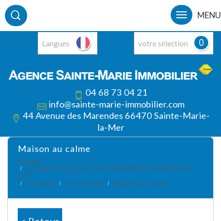
MENU
0
Langues
votre sélection
04 68 73 04 21
info@sainte-marie-immobilier.com
44 Avenue des Marendes 66470 Sainte-Marie-
la-Mer
maison au calme
Accueil
Location vacances un bien immobilier à Ste Marie la
mer
Une villa
Un 3 pièces
Maison au calme
< Retour