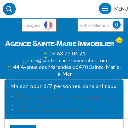
MENU
0
Langues
votre sélection
04 68 73 04 21
info@sainte-marie-immobilier.com
44 Avenue des Marendes 66470 Sainte-Marie-
la-Mer
maison pour 6/7 personnes, sans animaux
Accueil
Location vacances un bien immobilier à Ste Marie la
mer
Un 4 pièces
Maison pour 6/7 personnes, sans animaux