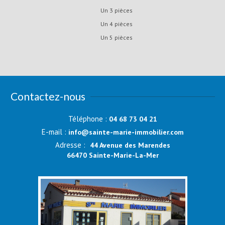
Un 3 pièces
Un 4 pièces
Un 5 pièces
Contactez-nous
Téléphone :
04 68 73 04 21
E-mail :
info@sainte-marie-immobilier.com
Adresse :
44 Avenue des Marendes
66470 Sainte-Marie-La-Mer