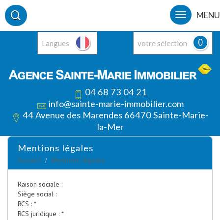
MENU
0
Langues
votre sélection
04 68 73 04 21
info@sainte-marie-immobilier.com
44 Avenue des Marendes 66470 Sainte-Marie-
la-Mer
mentions légales
Accueil
Mentions légales
Raison sociale :
Siège social :
RCS : *
RCS juridique : *