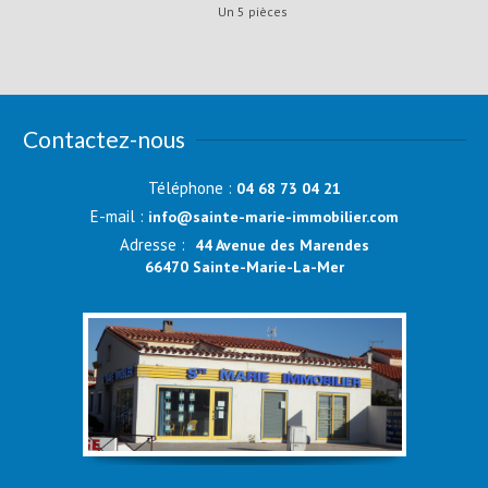
Un 5 pièces
Contactez-nous
Téléphone :
04 68 73 04 21
E-mail :
info@sainte-marie-immobilier.com
Adresse :
44 Avenue des Marendes
66470 Sainte-Marie-La-Mer