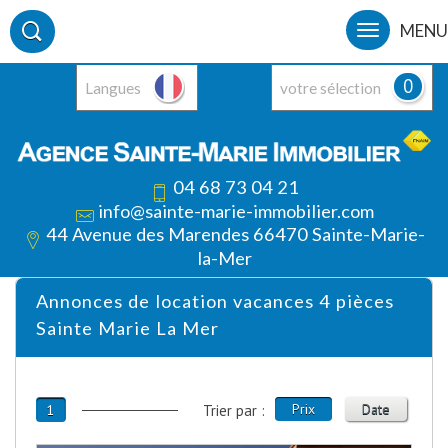
MENU
0
Langues
votre sélection
04 68 73 04 21
info@sainte-marie-immobilier.com
44 Avenue des Marendes 66470 Sainte-Marie-
la-Mer
Annonces de location vacances 4 pièces
Sainte Marie La Mer
Prix
Date
1
Trier par :