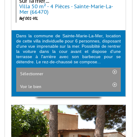
sur la mer...
Villa 50 m² - 4 Pièces - Sainte-Marie-La-
Mer (66470)
Ref 001-VIL
Dans la commune de Sainte-Marie-La-Mer, location
de cette villa individuelle pour 6 personnes, disposant
d'une vue imprenable sur la mer. Possiblité de rentrer
la voiture dans la cour avant et dispose d'une
terrasse à l'arrière avec son barbecue pour se
détendre. Le rez-de-chaussé se compose...
Sélectionner
Voir le bien