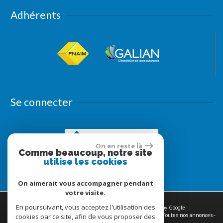
Adhérents
Se connecter
Espace propriétaires
On en reste là
Comme beaucoup, notre site
utilise les cookies
On aimerait vous accompagner pendant
votre visite.
En poursuivant, vous acceptez l'utilisation des
© 2026 | Tous droits réservés | Traduction powered by Google
Plan du site
-
Mentions légales
-
Nos honoraires
-
Liens
-
Admin
-
Toutes nos annonces
-
cookies par ce site, afin de vous proposer des
Politique RGPD