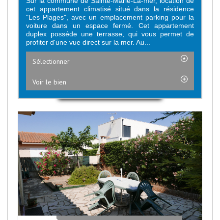
Sur la commune de Sainte-Marie-La-mer, location de
cet appartement climatisé situé dans la résidence
"Les Plages", avec un emplacement parking pour la
voiture dans un espace fermé. Cet appartement
duplex posséde une terrasse, qui vous permet de
profiter d'une vue direct sur la mer. Au...
Sélectionner
Voir le bien