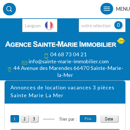
MENU
0
Langues
votre sélection
04 68 73 04 21
info@sainte-marie-immobilier.com
44 Avenue des Marendes 66470 Sainte-Marie-
la-Mer
Annonces de location vacances 3 pièces
Sainte Marie La Mer
2
3
Prix
Date
1
Trier par :