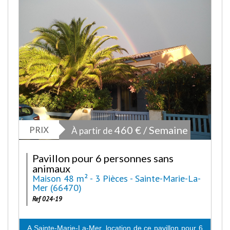
PRIX
460 € / Semaine
À partir de
Pavillon pour 6 personnes sans
animaux
Maison 48 m² - 3 Pièces - Sainte-Marie-La-
Mer (66470)
Ref 024-19
A Sainte-Marie-La-Mer, location de ce pavillon pour 6