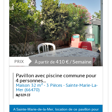
PRIX
410 € / Semaine
À partir de
Pavillon avec piscine commune pour
4 personnes...
Maison 32 m² - 3 Pièces - Sainte-Marie-La-
Mer (66470)
Ref 029-33
A Sainte-Marie-de-la-Mer, location de ce pavillon pour