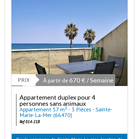
PRIX
670 € / Semaine
À partir de
Appartement duplex pour 4
personnes sans animaux
Appartement 57 m² - 3 Pièces - Sainte-
Marie-La-Mer (66470)
Ref 014-21B