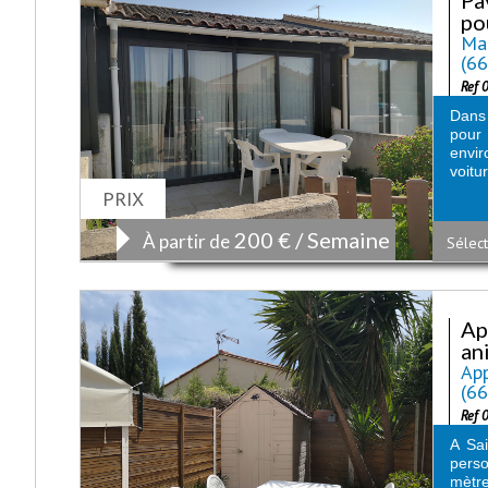
pou
Mai
(6
Ref 
Dans 
pour
envir
voitu
PRIX
200 € / Semaine
À partir de
Sélect
Ap
an
App
(6
Ref 
A Sai
perso
mètre