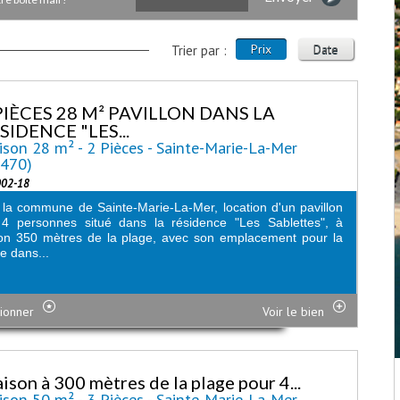
Prix
Date
Trier par :
PIÈCES 28 M² PAVILLON DANS LA
SIDENCE "LES...
son 28 m² - 2 Pièces - Sainte-Marie-La-Mer
6470)
002-18
la commune de Sainte-Marie-La-Mer, location d'un pavillon
 4 personnes situé dans la résidence "Les Sablettes", à
on 350 mètres de la plage, avec son emplacement pour la
re dans...
ionner
Voir le bien
ison à 300 mètres de la plage pour 4...
son 50 m² - 3 Pièces - Sainte-Marie-La-Mer