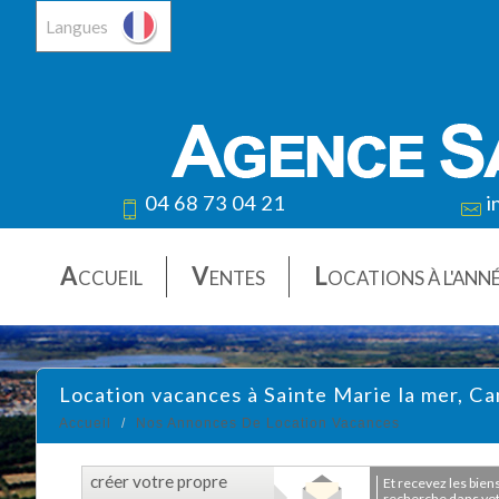
Langues
04 68 73 04 21
i
A
V
L
CCUEIL
ENTES
OCATIONS À L'ANN
Location vacances à Sainte Marie la mer, C
Accueil
Nos Annonces De Location Vacances
créer votre propre
et recevez les biens correspondants à votre
recherche dans votr