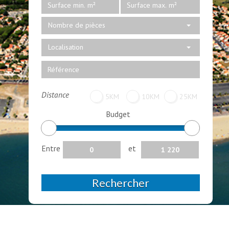
Nombre de pièces
Localisation
Distance
5KM
10KM
25KM
Budget
Entre
et
Rechercher