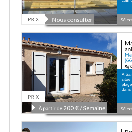
coin c
PRIX
Nous consulter
Sélect
Ma
an
Mai
(6
Ref 
A Sai
situé
plag
dans 
PRIX
200 € / Semaine
À partir de
Sélect
Pa