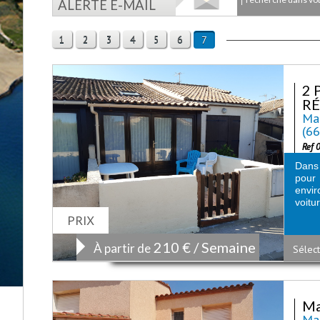
ALERTE E-MAIL
1
2
3
4
5
6
7
2 
RÉ
Mai
(6
Ref 
Dans 
pour
envir
voitu
PRIX
210 € / Semaine
À partir de
Sélect
Ma
Mai