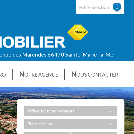
0
votre sélection
enue des Marendes 66470 Sainte-Marie-la-Mer
N
N
RO
OTRE AGENCE
OUS CONTACTER
Offres locations vacances
Type de bien