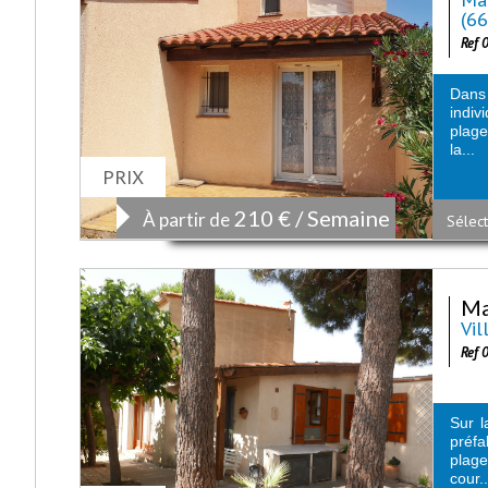
(6
Ref 
Dans 
indiv
plage
la...
PRIX
210 € / Semaine
À partir de
Sélect
Ma
Vil
Ref 
Sur l
préfa
plage
cour..