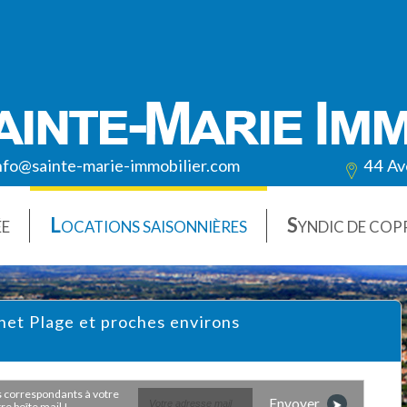
nfo@sainte-marie-immobilier.com
44 Av
L
S
ÉE
OCATIONS SAISONNIÈRES
YNDIC DE COP
anet Plage et proches environs
Envoyer
e boîte mail !