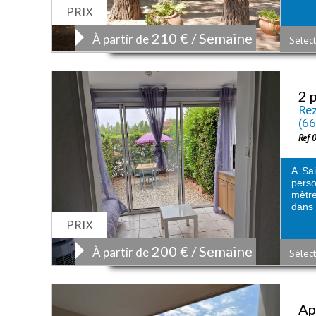
PRIX
210 € / Semaine
À partir de
Sélect
2 
Rez
(6
Ref 
A Sai
perso
mètre
dans 
PRIX
200 € / Semaine
À partir de
Sélect
Ap