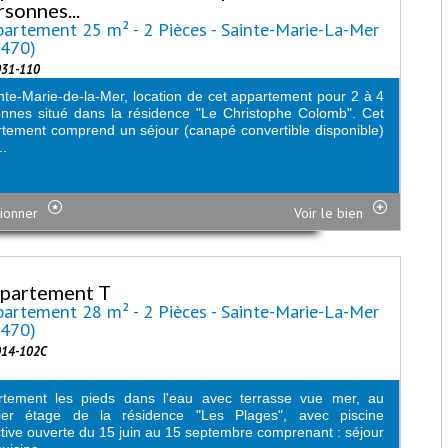
rsonnes...
artement 25 m² - 2 Pièces - Sainte-Marie-La-Mer
6470)
031-110
nte-Marie-de-la-Mer, location de cet appartement pour 2 à 4
nnes situé dans la résidence "Le Christophe Colomb". Cet
tement comprend un séjour (canapé convertible disponible)
..
ionner
Voir le bien
partement T
artement 28 m² - 2 Pièces - Sainte-Marie-La-Mer
6470)
014-102C
rtement les pieds dans l'eau avec terrasse vue mer, au
ier étage de la résidence "Les Plages", avec piscine
ctive ouverte du 15 juin au 15 septembre comprenant : séjour