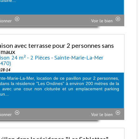
uisine...
ionner
Voir le bien
ison avec terrasse pour 2 personnes sans
imaux
son 24 m² - 2 Pièces - Sainte-Marie-La-Mer
6470)
028-14
nte-Marie-La-Mer, location de ce pavillon pour 2 personnes,
 dans la résidence "Les Ondines" à environ 200 mètres de la
e avec une cour non cloturée et un emplacement parking
un...
ionner
Voir le bien
villon dans la résidence "Les Sablettes"