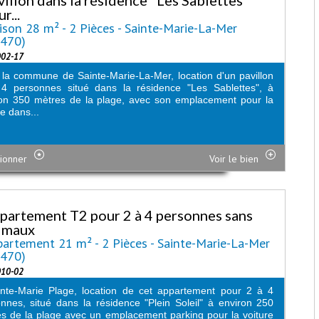
r...
son 28 m² - 2 Pièces - Sainte-Marie-La-Mer
6470)
002-17
la commune de Sainte-Marie-La-Mer, location d'un pavillon
 4 personnes situé dans la résidence "Les Sablettes", à
on 350 mètres de la plage, avec son emplacement pour la
re dans...
ionner
Voir le bien
partement T2 pour 2 à 4 personnes sans
imaux
artement 21 m² - 2 Pièces - Sainte-Marie-La-Mer
6470)
010-02
nte-Marie Plage, location de cet appartement pour 2 à 4
nnes, situé dans la résidence "Plein Soleil" à environ 250
s de la plage avec un emplacement parking pour la voiture