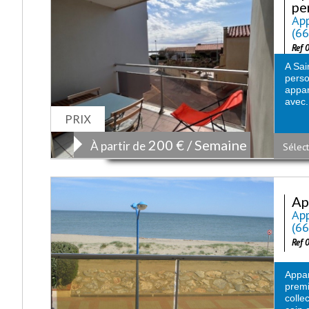
pe
App
(6
Ref 
A Sai
perso
appar
avec.
PRIX
200 € / Semaine
À partir de
Sélect
Ap
App
(6
Ref 
Appa
prem
colle