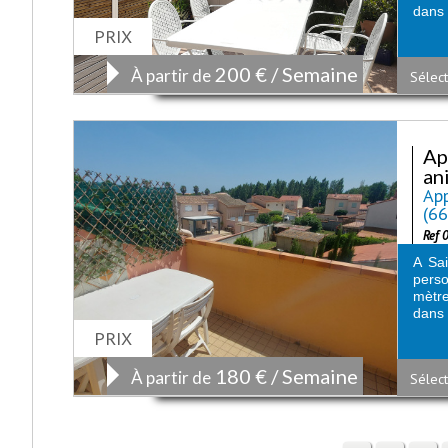
dans 
PRIX
200 € / Semaine
À partir de
Sélect
Ap
an
App
(6
Ref 
A Sai
perso
mètre
dans 
PRIX
180 € / Semaine
À partir de
Sélect