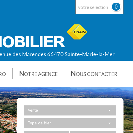
0
votre sélection
enue des Marendes 66470 Sainte-Marie-la-Mer
N
N
RO
OTRE AGENCE
OUS CONTACTER
Vente
Type de bien