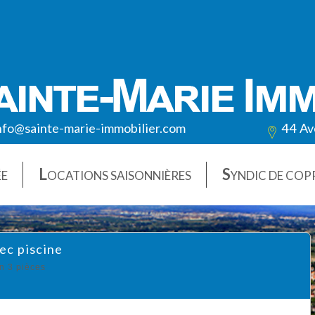
nfo@sainte-marie-immobilier.com
44 Av
L
S
ÉE
OCATIONS SAISONNIÈRES
YNDIC DE COP
vec piscine
n 3 pièces