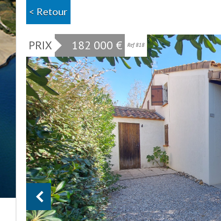
< Retour
PRIX
182 000
€
Ref 818