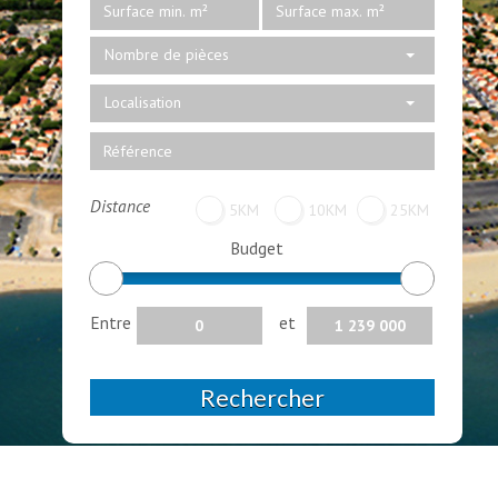
Nombre de pièces
Localisation
Distance
5KM
10KM
25KM
Budget
Entre
et
Rechercher