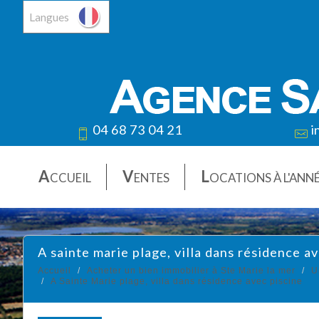
Langues
04 68 73 04 21
i
A
V
L
CCUEIL
ENTES
OCATIONS À L'ANN
a sainte marie plage, villa dans résidence a
Accueil
Acheter un bien immobilier à Ste Marie la mer
U
A Sainte Marie plage, villa dans résidence avec piscine