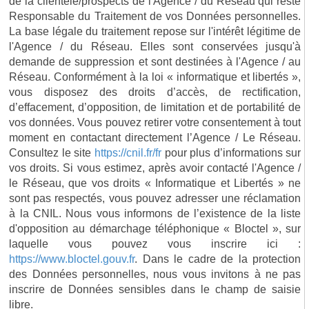
de la clientèle/prospects de l'Agence / du Réseau qui reste
Responsable du Traitement de vos Données personnelles.
La base légale du traitement repose sur l'intérêt légitime de
l'Agence / du Réseau. Elles sont conservées jusqu'à
demande de suppression et sont destinées à l'Agence / au
Réseau. Conformément à la loi « informatique et libertés »,
vous disposez des droits d’accès, de rectification,
d’effacement, d’opposition, de limitation et de portabilité de
vos données. Vous pouvez retirer votre consentement à tout
moment en contactant directement l’Agence / Le Réseau.
Consultez le site
https://cnil.fr/fr
pour plus d’informations sur
vos droits. Si vous estimez, après avoir contacté l'Agence /
le Réseau, que vos droits « Informatique et Libertés » ne
sont pas respectés, vous pouvez adresser une réclamation
à la CNIL. Nous vous informons de l’existence de la liste
d'opposition au démarchage téléphonique « Bloctel », sur
laquelle vous pouvez vous inscrire ici :
https://www.bloctel.gouv.fr
. Dans le cadre de la protection
des Données personnelles, nous vous invitons à ne pas
inscrire de Données sensibles dans le champ de saisie
libre.