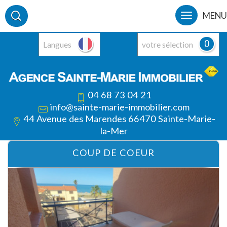
MENU
0
Langues
votre sélection
04 68 73 04 21
info@sainte-marie-immobilier.com
44 Avenue des Marendes 66470 Sainte-Marie-
la-Mer
COUP DE COEUR